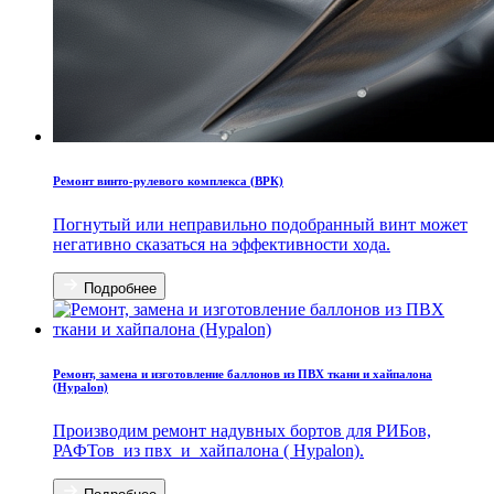
Ремонт винто-рулевого комплекса (ВРК)
Погнутый или неправильно подобранный винт может
негативно сказаться на эффективности хода.
Подробнее
Ремонт, замена и изготовление баллонов из ПВХ ткани и хайпалона
(Hypalon)
Производим ремонт надувных бортов для РИБов,
РАФТов из пвх и хайпалона ( Hypalon).