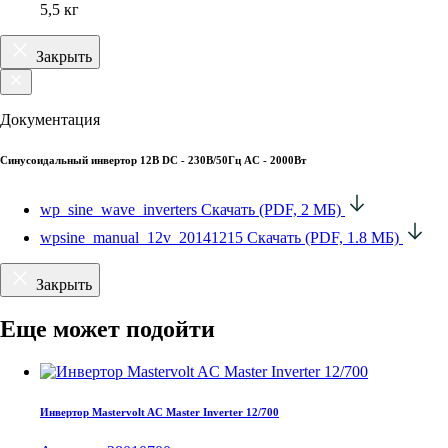
5,5 кг
Закрыть
Документация
Синусоидальный инвертор 12В DC - 230В/50Гц AC - 2000Вт
wp_sine_wave_inverters
Скачать (PDF, 2 МБ)
wpsine_manual_12v_20141215
Скачать (PDF, 1.8 МБ)
Закрыть
Еще может подойти
Инвертор Mastervolt AC Master Inverter 12/700