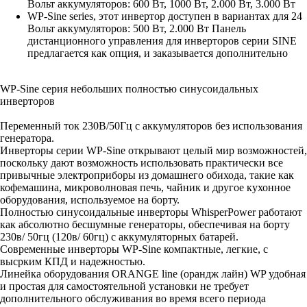
Вольт аккумуляторов: 600 Вт, 1000 Вт, 2.000 Вт, 3.000 Вт
WP-Sine series, этот инвертор доступен в вариантах для 24
Вольт аккумуляторов: 500 Вт, 2.000 Вт Панель
дистанционного управления для инверторов серии SINE
предлагается как опция, и заказывается дополнительно
WP-Sine серия небольших полностью синусоидальных
инверторов
Переменный ток 230В/50Гц с аккумуляторов без использования
генератора.
Инверторы серии WP-Sine открывают целый мир возможностей,
поскольку дают возможность использовать практически все
привычные электроприборы из домашнего обихода, такие как
кофемашина, микроволновая печь, чайник и другое кухонное
оборудования, используемое на борту.
Полностью синусоидальные инверторы WhisperPower работают
как абсолютно бесшумные генераторы, обеспечивая на борту
230в/ 50гц (120в/ 60гц) с аккумуляторных батарей.
Современные инверторы WP-Sine компактные, легкие, с
высрким КПД и надежностью.
Линейка оборудования ORANGE line (орандж лайн) WP удобная
и простая для самостоятельной установки не требует
дополнительного обслуживания во время всего периода